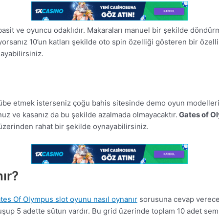
asit ve oyuncu odaklıdır. Makaraları manuel bir şekilde döndür
rsanız 10’un katları şekilde oto spin özelliği gösteren bir özell
ayabilirsiniz.
übe etmek isterseniz çoğu bahis sitesinde demo oyun modeller
uz ve kasanız da bu şekilde azalmada olmayacaktır.
Gates of O
üzerinden rahat bir şekilde oynayabilirsiniz.
ır?
tes Of Olympus slot oyunu nasıl oynanır
sorusuna cevap verece
uşup 5 adette sütun vardır. Bu grid üzerinde toplam 10 adet se