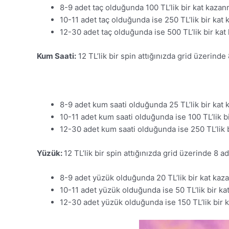
8-9 adet taç olduğunda 100 TL’lik bir kat kazan
10-11 adet taç olduğunda ise 250 TL’lik bir kat
12-30 adet taç olduğunda ise 500 TL’lik bir kat
Kum Saati:
12 TL’lik bir spin attığınızda grid üzerind
8-9 adet kum saati olduğunda 25 TL’lik bir kat 
10-11 adet kum saati olduğunda ise 100 TL’lik b
12-30 adet kum saati olduğunda ise 250 TL’lik b
Yüzük:
12 TL’lik bir spin attığınızda grid üzerinde 8
8-9 adet yüzük olduğunda 20 TL’lik bir kat kaz
10-11 adet yüzük olduğunda ise 50 TL’lik bir ka
12-30 adet yüzük olduğunda ise 150 TL’lik bir k