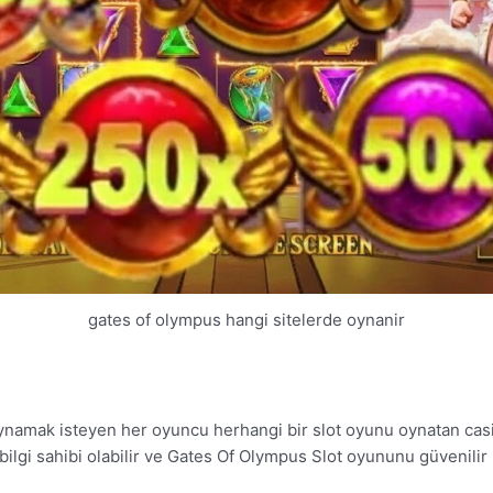
gates of olympus hangi sitelerde oynanir
namak isteyen her oyuncu herhangi bir slot oyunu oynatan casin
bilgi sahibi olabilir ve Gates Of Olympus Slot oyununu güvenilir b