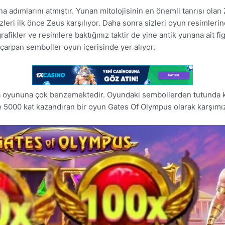
 adımlarını atmıştır. Yunan mitolojisinin en önemli tanrısı olan 
leri ilk önce Zeus karşılıyor. Daha sonra sizleri oyun resimleri
afikler ve resimlere baktığınız taktir de yine antik yunana ait fig
 çarpan semboller oyun içerisinde yer alıyor.
oyununa çok benzemektedir. Oyundaki sembollerden tutunda kats
e 5000 kat kazandıran bir oyun Gates Of Olympus olarak karşımız