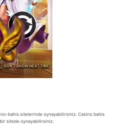
o-bahis sitelerinde oynayabilirsiniz. Casino bahis
ir sitede oynayabilirsiniz.