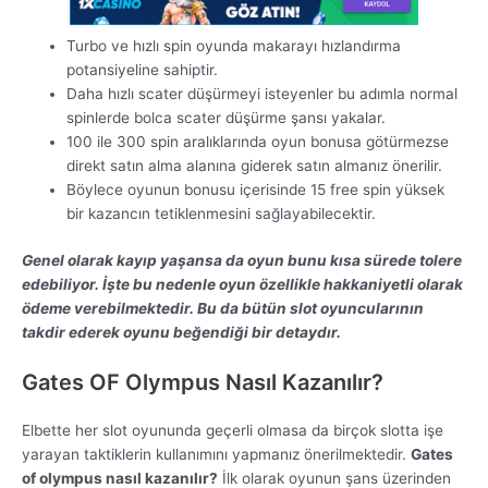
Turbo ve hızlı spin oyunda makarayı hızlandırma
potansiyeline sahiptir.
Daha hızlı scater düşürmeyi isteyenler bu adımla normal
spinlerde bolca scater düşürme şansı yakalar.
100 ile 300 spin aralıklarında oyun bonusa götürmezse
direkt satın alma alanına giderek satın almanız önerilir.
Böylece oyunun bonusu içerisinde 15 free spin yüksek
bir kazancın tetiklenmesini sağlayabilecektir.
Genel olarak kayıp yaşansa da oyun bunu kısa sürede tolere
edebiliyor. İşte bu nedenle oyun özellikle hakkaniyetli olarak
ödeme verebilmektedir. Bu da bütün slot oyuncularının
takdir ederek oyunu beğendiği bir detaydır.
Gates OF Olympus Nasıl Kazanılır?
Elbette her slot oyununda geçerli olmasa da birçok slotta işe
yarayan taktiklerin kullanımını yapmanız önerilmektedir.
Gates
of olympus nasıl kazanılır?
İlk olarak oyunun şans üzerinden