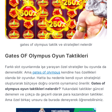
gates of olympus taktik ve stratejileri nelerdir
Gates OF Olympus Oyun Taktikleri
Farklı slot oyunlarında işe yarayan özel stratejiler bu oyunda da
denenebilir. Ama
gates of olympus
kendine has özellikleri
olanda bir oyundur. Hatta bu nedenle kendi oyun stratejinizi
oluşturarak bütçeye doğru orantılı oynamanız önerilir.
Gates of
olympus oyun taktikleri nelerdir?
Yukarıdaki taktikler güncel
denenen ve çokça da geçerli olarak para kazandıran taktikler.
Ama özel birkaç unsuru da burada deneyerek öğrenebilirsiniz.