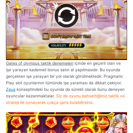
Gates of olympus taktik denemeleri
içinde en geçerli olan ve
işe yarayan kademeli bonus satın al yapılmasıdır. Bu oyunda
gerçekten işe yarayan bir yol olarak görülmektedir. Pragmatic
Play slot oyunlarının tümünde işe yaraması da dikkat çekiyor.
Zeus
konseptindeki bu oyunda da sürekli olarak bunu deneyen
oyuncular kazanmaktalar.
Siz de oyunu bahsettiğimiz taktik ve
strateji ile oynayarak çokça şans bulabilirsiniz.