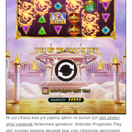
İlk yol cihaza kısa yol yapma işlemi ve bunun için
slot siteleri
girişi yapılarak
ilerlenmesi gerekiyor. Ardından Pragmatic Play
slot oyunları kısmına geçerek kısa yolu cihazınıza geçirmeniz