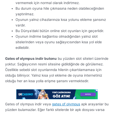
vermemek için normal olarak indirtmez.
Bu durum oyuna hile çıkmasına neden olabileceğinden
yaptırılmaz.
Oyunun yalnız cihazlarınıza kısa yolunu ekleme şansınız
vardır.
Bu Dünya’daki bütün online slot oyunları için geçerlidir.
Oyunun indirme bağlantısı olmadığından yalnız slot
sitelerinden veya oyunu sağlayıcısından kısa yol elde
edilebilir.
Gates of olympus indir butonu
bu yüzden slot siteleri üzerinde
yoktur. Sağlayıcının resmi sitesine gidildiğinde de görülemez.
Özellikle sebebi slot oyunlarında hilenin çıkartılamaması için
olduğu biliniyor. Yalnız kısa yol ekleme de oyuna internetiniz
olduğu her an kısa yolla erişme şansını vermektedir.
Gates of olympus indir veya
gates of olympus
apk arayanlar bu
yüzden bulamazlar. Eğer farklı sitelerde bir apk dosyası varsa