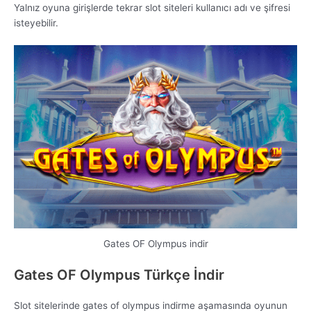
Yalnız oyuna girişlerde tekrar slot siteleri kullanıcı adı ve şifresi
isteyebilir.
Gates OF Olympus indir
Gates OF Olympus Türkçe İndir
Slot sitelerinde gates of olympus indirme aşamasında oyunun