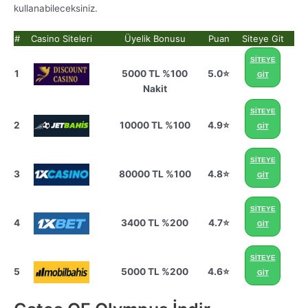
kullanabileceksiniz.
#
Casino Siteleri
Üyelik Bonusu
Puan
Siteye Git
SİTEYE
1
5000 TL %100
5.0⭐
GİT
Nakit
SİTEYE
2
10000 TL %100
4.9⭐
GİT
SİTEYE
3
80000 TL %100
4.8⭐
GİT
SİTEYE
4
3400 TL %200
4.7⭐
GİT
SİTEYE
5
5000 TL %200
4.6⭐
GİT