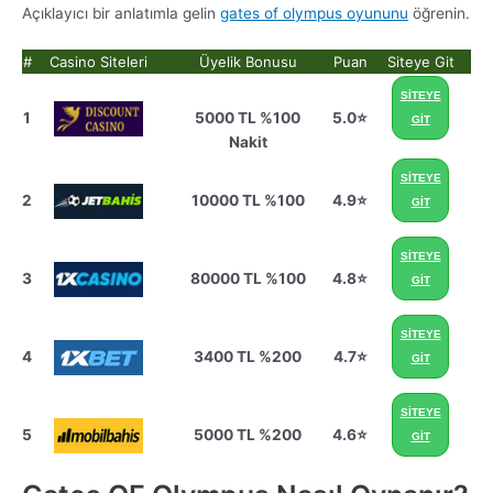
Açıklayıcı bir anlatımla gelin
gates of olympus oyununu
öğrenin.
#
Casino Siteleri
Üyelik Bonusu
Puan
Siteye Git
SİTEYE
1
5000 TL %100
5.0⭐
GİT
Nakit
SİTEYE
2
10000 TL %100
4.9⭐
GİT
SİTEYE
3
80000 TL %100
4.8⭐
GİT
SİTEYE
4
3400 TL %200
4.7⭐
GİT
SİTEYE
5
5000 TL %200
4.6⭐
GİT